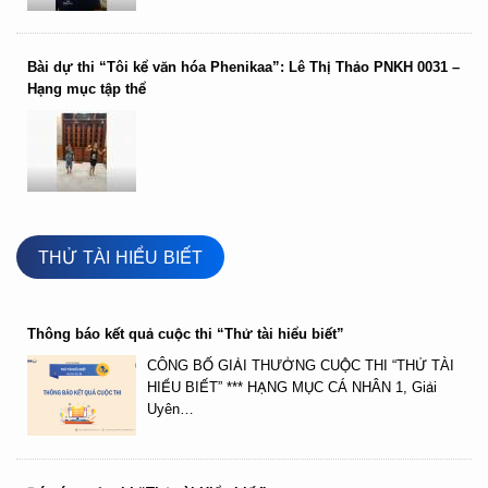
Bài dự thi “Tôi kể văn hóa Phenikaa”: Lê Thị Thảo PNKH 0031 –
Hạng mục tập thể
THỬ TÀI HIỂU BIẾT
Thông báo kết quả cuộc thi “Thử tài hiểu biết”
CÔNG BỐ GIẢI THƯỞNG CUỘC THI “THỬ TÀI
HIỂU BIẾT” *** HẠNG MỤC CÁ NHÂN 1, Giải
Uyên…