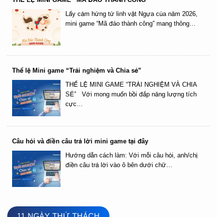
Lấy cảm hứng từ linh vật Ngựa của năm 2026,
mini game “Mã đáo thành công” mang thông…
Thể lệ Mini game “Trải nghiệm và Chia sẻ”
THỂ LỆ MINI GAME “TRẢI NGHIỆM VÀ CHIA
SẺ” Với mong muốn bồi đắp năng lượng tích
cực…
Câu hỏi và điền câu trả lời mini game tại đây
Hướng dẫn cách làm: Với mỗi câu hỏi, anh/chị
điền câu trả lời vào ô bên dưới chữ…
11 NGÀY THỬ THÁCH