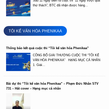
Sau 11 ngày diễn ra cuộc thi “11 ngày vượt qua
thử thách”, BTC đã nhận được hàng…
TÔI KỂ VĂN HÓA PHENIKAA
Thông báo kết quả cuộc thi “Tôi kể văn hóa Phenikaa”
CÔNG BỐ GIẢI THƯỞNG CUỘC THI “TÔI KỂ
VĂN HÓA PHENIKAA” HẠNG MỤC CÁ NHÂN
1. Giải…
Bài dự thi “Tôi kể văn hóa Phenikaa” – Phạm Đức Nhân STV
731 – Hát cover – Hạng mục cá nhân