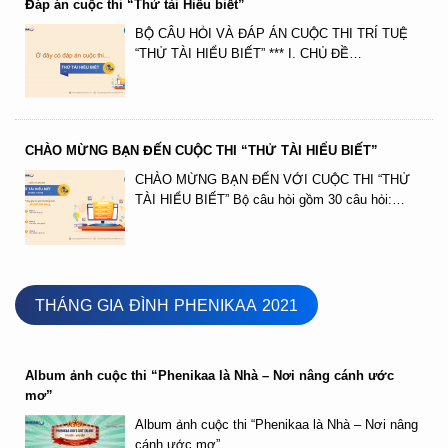
Đáp án cuộc thi “Thử tài Hiểu biết”
BỘ CÂU HỎI VÀ ĐÁP ÁN CUỘC THI TRÍ TUỆ
“THỬ TÀI HIỂU BIẾT” *** I. CHỦ ĐỀ…
CHÀO MỪNG BẠN ĐẾN CUỘC THI “THỬ TÀI HIỂU BIẾT”
CHÀO MỪNG BẠN ĐẾN VỚI CUỘC THI “THỬ
TÀI HIỂU BIẾT” Bộ câu hỏi gồm 30 câu hỏi:…
THÁNG GIA ĐÌNH PHENIKAA 2021
Album ảnh cuộc thi “Phenikaa là Nhà – Nơi nâng cánh ước
mơ”
Album ảnh cuộc thi “Phenikaa là Nhà – Nơi nâng
cánh ước mơ”