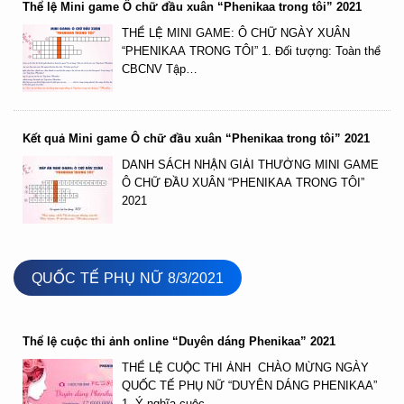
Thể lệ Mini game Ô chữ đầu xuân “Phenikaa trong tôi” 2021
THỂ LỆ MINI GAME: Ô CHỮ NGÀY XUÂN
“PHENIKAA TRONG TÔI” 1. Đối tượng: Toàn thể
CBCNV Tập…
Kết quả Mini game Ô chữ đầu xuân “Phenikaa trong tôi” 2021
DANH SÁCH NHẬN GIẢI THƯỞNG MINI GAME
Ô CHỮ ĐẦU XUÂN “PHENIKAA TRONG TÔI”
2021
QUỐC TẾ PHỤ NỮ 8/3/2021
Thể lệ cuộc thi ảnh online “Duyên dáng Phenikaa” 2021
THỂ LỆ CUỘC THI ẢNH CHÀO MỪNG NGÀY
QUỐC TẾ PHỤ NỮ “DUYÊN DÁNG PHENIKAA”
1. Ý nghĩa cuộc…