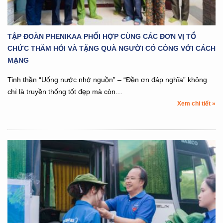
TẬP ĐOÀN PHENIKAA PHỐI HỢP CÙNG CÁC ĐƠN VỊ TỔ
CHỨC THĂM HỎI VÀ TẶNG QUÀ NGƯỜI CÓ CÔNG VỚI CÁCH
MẠNG
Tinh thần “Uống nước nhớ nguồn” – “Đền ơn đáp nghĩa” không
chỉ là truyền thống tốt đẹp mà còn…
Xem chi tiết »