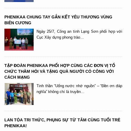
PHENIKAA CHUNG TAY GẮN KẾT YÊU THƯƠNG VÙNG
BIÊN CƯƠNG
Ngày 25/7, Công an tỉnh Lạng Sơn phối hợp với
Cục Xây dựng phong trào…
TẬP ĐOÀN PHENIKAA PHỐI HỢP CÙNG CÁC ĐƠN VỊ TỔ
CHỨC THĂM HỎI VÀ TẶNG QUÀ NGƯỜI CÓ CÔNG VỚI
CÁCH MẠNG
Tinh thần “Uống nước nhớ nguồn” – “Đền ơn đáp
nghĩa” không chỉ là truyền…
LAN TỎA TRI THỨC, PHỤNG SỰ TỪ TÂM CÙNG TUỔI TRẺ
PHENIKAA!