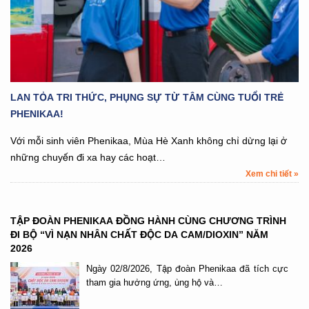
LAN TỎA TRI THỨC, PHỤNG SỰ TỪ TÂM CÙNG TUỔI TRẺ
PHENIKAA!
Với mỗi sinh viên Phenikaa, Mùa Hè Xanh không chỉ dừng lại ở
những chuyến đi xa hay các hoạt…
Xem chi tiết »
TẬP ĐOÀN PHENIKAA ĐỒNG HÀNH CÙNG CHƯƠNG TRÌNH
ĐI BỘ “VÌ NẠN NHÂN CHẤT ĐỘC DA CAM/DIOXIN” NĂM
2026
Ngày 02/8/2026, Tập đoàn Phenikaa đã tích cực
tham gia hưởng ứng, ủng hộ và…