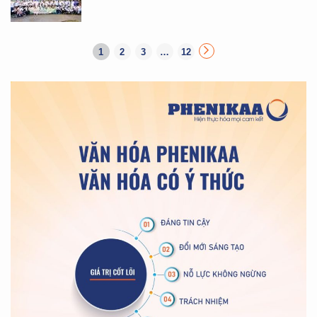
1
2
3
…
12