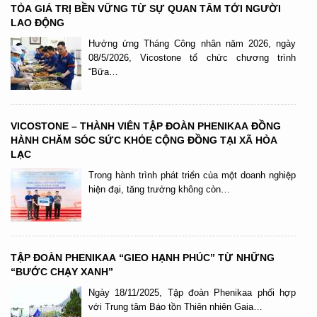
TỎA GIÁ TRỊ BỀN VỮNG TỪ SỰ QUAN TÂM TỚI NGƯỜI
LAO ĐỘNG
Hưởng ứng Tháng Công nhân năm 2026, ngày
08/5/2026, Vicostone tổ chức chương trình
“Bữa…
VICOSTONE – THÀNH VIÊN TẬP ĐOÀN PHENIKAA ĐỒNG
HÀNH CHĂM SÓC SỨC KHỎE CỘNG ĐỒNG TẠI XÃ HÒA
LẠC
Trong hành trình phát triển của một doanh nghiệp
hiện đại, tăng trưởng không còn…
TẬP ĐOÀN PHENIKAA “GIEO HẠNH PHÚC” TỪ NHỮNG
“BƯỚC CHẠY XANH”
Ngày 18/11/2025, Tập đoàn Phenikaa phối hợp
với Trung tâm Bảo tồn Thiên nhiên Gaia…