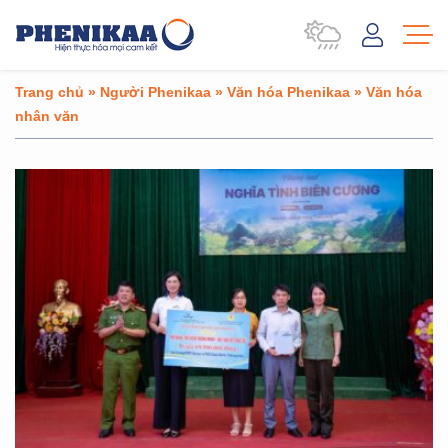
Trang chủ
»
Người Phenikaa
»
Văn hóa Phenikaa
»
Văn hóa
nhân văn