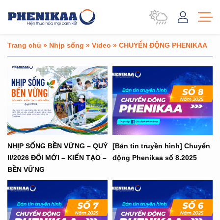
Trang chủ
»
Nhịp sống
»
Video
»
CHUYỂN ĐỘNG PHENIKAA
NHỊP SỐNG BỀN VỮNG – QUÝ
[Bản tin truyền hình] Chuyển
II/2026 ĐỔI MỚI – KIẾN TẠO –
động Phenikaa số 8.2025
BỀN VỮNG