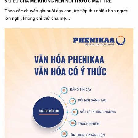
5 ĐIỀU CHA MẸ KHÔNG NÊN NÓI TRƯỚC MẶT TRẺ
Theo các chuyên gia nuôi dạy con, trẻ tiếp thu nhiều hơn người
lớn nghĩ, không chỉ thứ cha mẹ…