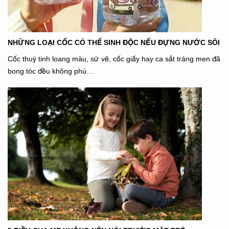
NHỮNG LOẠI CỐC CÓ THỂ SINH ĐỘC NẾU ĐỰNG NƯỚC SÔI
Cốc thuỷ tinh loang màu, sứ vẽ, cốc giấy hay ca sắt tráng men đã
bong tóc đều không phù…