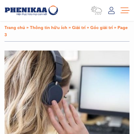
Trang chủ
»
Thông tin hữu ích
»
Giải trí
»
Góc giải trí
»
Page
3