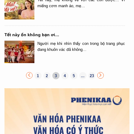
miếng cơm manh áo, mẹ…
Tết này ổn không bạn ơi…
Người mẹ khi nhìn thấy con trong bộ trang phục
đang khuôn vác đã không…
1
2
3
4
5
…
23