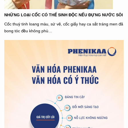
NHỮNG LOẠI CỐC CÓ THỂ SINH ĐỘC NẾU ĐỰNG NƯỚC SÔI
Cốc thuỷ tinh loang màu, sứ vẽ, cốc giấy hay ca sắt tráng men đã
bong tóc đều không phù…