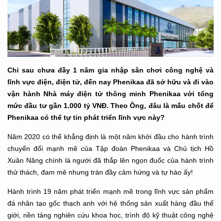
Chỉ sau chưa đầy 1 năm gia nhập sân chơi công nghệ và
lĩnh vực điện, điện tử, đến nay Phenikaa đã sở hữu và đi vào
vận hành Nhà máy điện tử thông minh Phenikaa với tổng
mức đầu tư gần 1.000 tỷ VNĐ. Theo Ông, đâu là mấu chốt để
Phenikaa có thể tự tin phát triển lĩnh vực này?
Năm 2020 có thể khẳng định là một năm khởi đầu cho hành trình
chuyển đổi mạnh mẽ của Tập đoàn Phenikaa và Chủ tịch Hồ
Xuân Năng chính là người đã thắp lên ngọn đuốc của hành trình
thử thách, đam mê nhưng tràn đầy cảm hứng và tự hào ấy!
Hành trình 19 năm phát triển mạnh mẽ trong lĩnh vực sản phẩm
đá nhân tạo gốc thạch anh với hệ thống sản xuất hàng đầu thế
giới, nền tảng nghiên cứu khoa học, trình độ kỹ thuật công nghệ