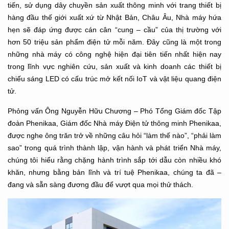
tiến, sử dụng dây chuyền sản xuất thông minh với trang thiết bị
hàng đầu thế giới xuất xứ từ Nhật Bản, Châu Âu, Nhà máy hứa
hẹn sẽ đáp ứng được cán cân “cung – cầu” của thị trường với
hơn 50 triệu sản phẩm điện tử mỗi năm. Đây cũng là một trong
những nhà máy có công nghệ hiện đại tiên tiến nhất hiện nay
trong lĩnh vực nghiên cứu, sản xuất và kinh doanh các thiết bị
chiếu sáng LED có cấu trúc mở kết nối IoT và vật liệu quang điện
tử.
Phỏng vấn Ông Nguyễn Hữu Chương – Phó Tổng Giám đốc Tập
đoàn Phenikaa, Giám đốc Nhà máy Điện tử thông minh Phenikaa,
được nghe ông trăn trở về những câu hỏi “làm thế nào”, “phải làm
sao” trong quá trình thành lập, vận hành và phát triển Nhà máy,
chúng tôi hiểu rằng chặng hành trình sắp tới dẫu còn nhiều khó
khăn, nhưng bằng bản lĩnh và trí tuệ Phenikaa, chúng ta đã –
đang và sẵn sàng đương đầu để vượt qua mọi thử thách.