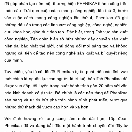
đã góp phần tạo nên một thương hiệu PHENIKAA thành công trên
toàn cầu. Trải qua cuộc cách mạng công nghiệp lần thứ 3, bước
vào cuộc cách mạng công nghiệp lần thứ 4, Phenikaa đã ghi
những dấu ấn trong các lĩnh vực công nghiệp, công nghệ, nghiên
cứu khoa học, giáo dục đào tạo. Đặc biệt, trong lĩnh vực sản xuất
công nghiệp, Tập đoàn hiện sở hữu những dây chuyền sản xuất
hiện đại bậc nhất thế giới, chủ động đổi mới sáng tạo và không
ngừng cải tiến để tạo nên công nghệ sản xuất và bí quyết riêng
của mình.
Tuy nhiên, yếu tố cốt lõi để Phenikaa tự tin phát triển các lĩnh vực
mới chính là nguồn lực con người, là trí tuệ, bản lĩnh Phenikaa đã
được vun đắp, tôi luyện trong suốt hành trình gần 20 năm với văn
hóa kinh doanh có ý thức. Đó chính là các nền tảng để Phenikaa
sẵn sàng và tự tin bứt phá trên hành trình phát triển, vượt qua
những thử thách để vươn cao hơn và xa hơn.
Với định hướng rõ ràng cùng tầm nhìn dài hạn, Tập đoàn
Phenikaa đã và đang bắt đầu một hành trình chuyển đổi đầy tự