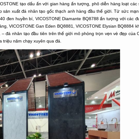
ICOSTONE tạo dấu ấn với gian hàng ấn tượng, phô diễn hàng loạt các
ấp sản xuất đá nhân tạo gốc thạch anh hàng đầu thế giới. Từ sức mạ
740 đen huyền bí, VICOSTONE Diamante BQ8788 ấn tượng với các đ
khoáng, VICOSTONE Gan Eden BQ8881, VICOSTONE Elysian BQ8884 kh
đá nhân tạo đầu tiên trên thế giới mô phỏng trọn vẹn vẻ đẹp của Ca
 triệu năm chạy xuyên qua đá.