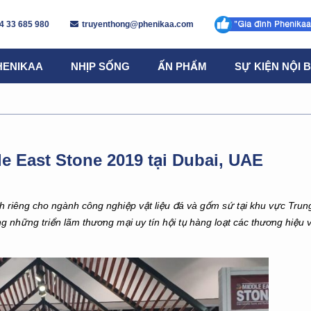
4 33 685 980
truyenthong@phenikaa.com
HENIKAA
NHỊP SỐNG
ẤN PHẨM
SỰ KIỆN NỘI 
e East Stone 2019 tại Dubai, UAE
h riêng cho ngành công nghiệp vật liệu đá và gốm sứ tại khu vực Tru
g những triển lãm thương mại uy tín hội tụ hàng loạt các thương hiệu