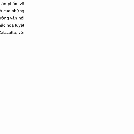
 sản phẩm vô
nh của những
ường vân nổi
ắc hoạ tuyệt
lacatta, với