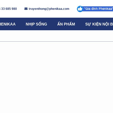
 33 685 980
truyenthong@phenikaa.com
HENIKAA
NHỊP SỐNG
ẤN PHẨM
SỰ KIỆN NỘI 