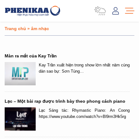
Trang chủ
»
âm nhạc
Màn ra mắt của Kay Trần
Kay Trần xuất hiện trong show lớn nhất năm cùng
dàn sao bự: Sơn Tùng…
Lạc – Một bài rap được trình bày theo phong cách piano
Lạc Sáng tác: Rhymastic Piano: An Coong
https://www.youtube.com/watch?v=Bl9rm3Hk5rg