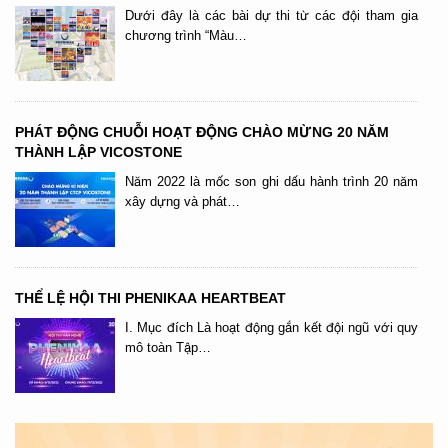
Dưới đây là các bài dự thi từ các đội tham gia
chương trình “Màu…
PHÁT ĐỘNG CHUỖI HOẠT ĐỘNG CHÀO MỪNG 20 NĂM
THÀNH LẬP VICOSTONE
Năm 2022 là mốc son ghi dấu hành trình 20 năm
xây dựng và phát…
THỂ LỆ HỘI THI PHENIKAA HEARTBEAT
I. Mục đích Là hoạt động gắn kết đội ngũ với quy
mô toàn Tập…