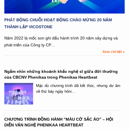
PHÁT ĐỘNG CHUỖI HOẠT ĐỘNG CHÀO MỪNG 20 NĂM
THÀNH LẬP VICOSTONE
Năm 2022 là mốc son ghi dấu hành trình 20 năm xây dựng và
phát triển của Công ty CP…
Xem chi tiết »
Ngắm nhìn những khoảnh khắc nghệ sĩ giữa đời thường
của CBCNV Phenikaa trong Phenikaa Heartbeat
Mặc dù chương trình đã kết thúc, nhưng dư âm
về thứ bảy ngày hôm…
CHƯƠNG TRÌNH ĐỒNG HÀNH “MÀU CỜ SẮC ÁO” – HỘI
DIỄN VĂN NGHỆ PHENIKAA HEARTBEAT