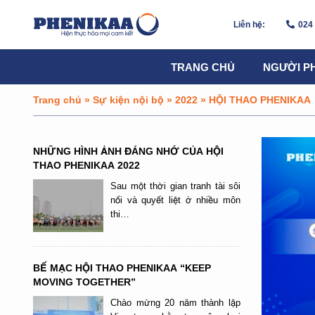
Liên hệ:
024
TRANG CHỦ
NGƯỜI P
Trang chủ
»
Sự kiện nội bộ
»
2022
»
HỘI THAO PHENIKAA
NHỮNG HÌNH ẢNH ĐÁNG NHỚ CỦA HỘI
THAO PHENIKAA 2022
Sau một thời gian tranh tài sôi
nổi và quyết liệt ở nhiều môn
thi…
BẾ MẠC HỘI THAO PHENIKAA “KEEP
MOVING TOGETHER”
Chào mừng 20 năm thành lập