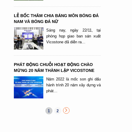
LỄ BỐC THĂM CHIA BẢNG MÔN BÓNG ĐÁ
NAM VÀ BÓNG ĐÁ NỮ
Sáng nay, ngày 22/11, tại
phòng họp giao ban sản xuất
Vicostone đã diễn ra…
PHÁT ĐỘNG CHUỖI HOẠT ĐỘNG CHÀO
MỪNG 20 NĂM THÀNH LẬP VICOSTONE
Năm 2022 là mốc son ghi dấu
hành trình 20 năm xây dựng và
phát…
1
2