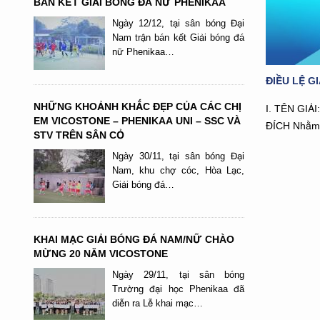
BÁN KẾT GIẢI BÓNG ĐÁ NỮ PHENIKAA
Ngày 12/12, tại sân bóng Đại
Nam trận bán kết Giải bóng đá
nữ Phenikaa…
ĐIỀU LỆ G
NHỮNG KHOẢNH KHẮC ĐẸP CỦA CÁC CHỊ
I. TÊN GI
EM VICOSTONE – PHENIKAA UNI – SSC VÀ
ĐÍCH Nhằm
STV TRÊN SÂN CỎ
Ngày 30/11, tại sân bóng Đại
Nam, khu chợ cóc, Hòa Lạc,
Giải bóng đá…
KHAI MẠC GIẢI BÓNG ĐÁ NAM/NỮ CHÀO
MỪNG 20 NĂM VICOSTONE
Ngày 29/11, tại sân bóng
Trường đại học Phenikaa đã
diễn ra Lễ khai mạc…