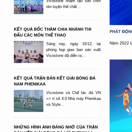
Vicostone nhằm tạo sân chơi
rèn luyện thể chất…
KẾT QUẢ BỐC THĂM CHIA NHÁNH THI
PHÁT ĐỘN
ĐẤU CÁC MÔN THỂ THAO
Năm 2022 là
Sáng nay, ngày 15/12, tại
phòng họp giao ban sản xuất
Vicostone đã diễn ra…
KẾT QUẢ TRẬN BÁN KẾT GIẢI BÓNG ĐÁ
NAM PHENIKAA
Vicostone và Chế tác đá VN
=> tỉ số 4:0 Nhà máy Phenikaa
và Style…
NHỮNG HÌNH ẢNH ĐÁNG NHỚ CỦA TRẬN