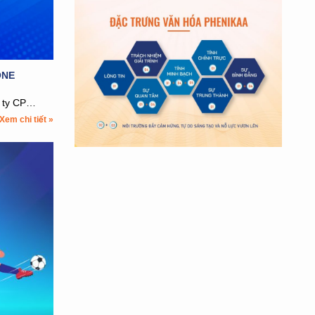
ONE
g ty CP…
Xem chi tiết »