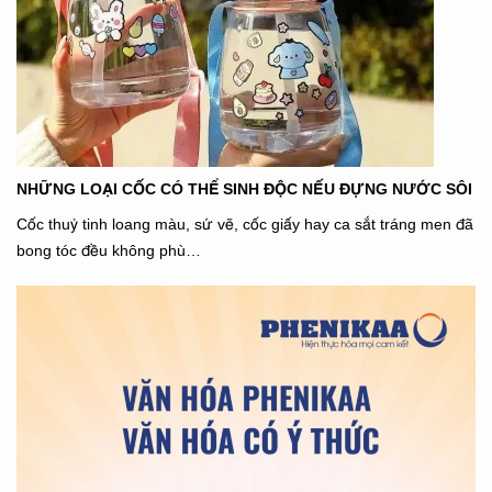
NHỮNG LOẠI CỐC CÓ THỂ SINH ĐỘC NẾU ĐỰNG NƯỚC SÔI
Cốc thuỷ tinh loang màu, sứ vẽ, cốc giấy hay ca sắt tráng men đã
bong tóc đều không phù…