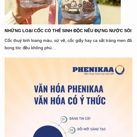
NHỮNG LOẠI CỐC CÓ THỂ SINH ĐỘC NẾU ĐỰNG NƯỚC SÔI
Cốc thuỷ tinh loang màu, sứ vẽ, cốc giấy hay ca sắt tráng men đã
bong tóc đều không phù…