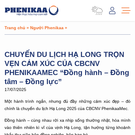
Trang chủ
»
Người Phenikaa
»
CHUYẾN DU LỊCH HẠ LONG TRỌN
VẸN CẢM XÚC CỦA CBCNV
PHENIKAAMEC “Đồng hành – Đồng
tâm – Đồng lực”
17/07/2025
Một hành trình ngắn, nhưng đủ đầy những cảm xúc đẹp – đó
chính là chuyến du lịch Hạ Long 2025 của CBCNV PhenikaaMec.
Đồng hành – cùng nhau rời xa nhịp sống thường nhật, hòa mình
vào thiên nhiên kì vĩ của vịnh Hạ Long, tận hưởng từng khoảnh
khắc thư giãn bên đồng nghiệp, bên bạn bè.