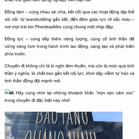
Đồng tâm – cùng nhau sẻ chia, kết nối qua các hoạt động tập thể
sôi nổi: từ teambuilding gắn kết, đến đêm gala rực rỡ sắc màu –
nơi mọi trái tim PhenikaaMec cùng chung một nhịp đập.
Đồng lực – cùng tiếp thêm năng lượng, củng cố tinh thần để
vững vàng hơn trong hành trình lao động, sáng tạo và phát triển
phía trước.
Chuyến đi không chỉ là kì nghỉ đơn thuần, mà còn là món quà tinh
thần ý nghĩa, là chất keo gắn kết nội lực, khơi dậy niềm tự hào và
tinh thần đồng đội mạnh mẽ.
Hãy cùng nhìn lại những khoảnh khắc “trọn vẹn cảm xúc”
trong chuyến đi đặc biệt này nhé!