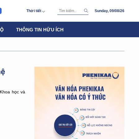
Thời tiết
Sunday, 09/08/26
SUNDAY
BỘ
THÔNG TIN HỮU ÍCH
36 °
C
MONDAY
36 °
28 °
C
TUESDAY
37 °
26 °
C
WEDNESDAY
36 °
27 °
C
hệ
THURSDAY
36 °
27 °
C
FRIDAY
37 °
27 °
C
Khoa học và