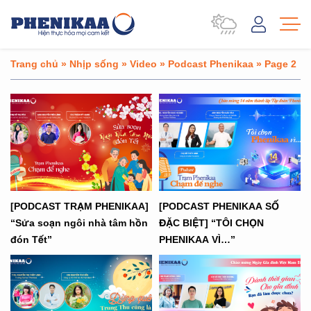
Trang chủ
»
Nhịp sống
»
Video
»
Podcast Phenikaa
»
Page 2
[PODCAST TRẠM PHENIKAA]
[PODCAST PHENIKAA SỐ
“Sửa soạn ngôi nhà tâm hồn
ĐẶC BIỆT] “TÔI CHỌN
đón Tết”
PHENIKAA VÌ…”