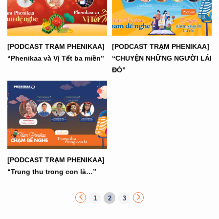
[PODCAST TRẠM PHENIKAA]
[PODCAST TRẠM PHENIKAA]
“Phenikaa và Vị Tết ba miền”
“CHUYỆN NHỮNG NGƯỜI LÁI
ĐÒ”
[PODCAST TRẠM PHENIKAA]
“Trung thu trong con là…”
1
2
3