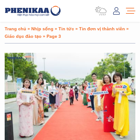
Trang chủ
»
Nhịp sống
»
Tin tức
»
Tin đơn vị thành viên
»
Giáo dục đào tạo
»
Page 3