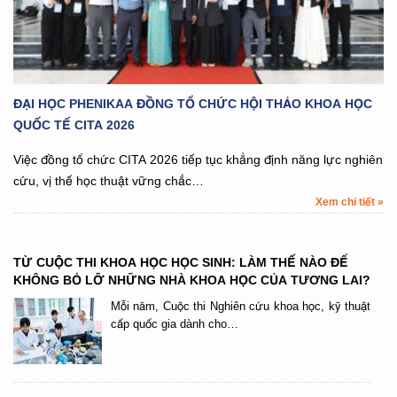
ĐẠI HỌC PHENIKAA ĐỒNG TỔ CHỨC HỘI THẢO KHOA HỌC
QUỐC TẾ CITA 2026
Việc đồng tổ chức CITA 2026 tiếp tục khẳng định năng lực nghiên
cứu, vị thế học thuật vững chắc…
Xem chi tiết »
TỪ CUỘC THI KHOA HỌC HỌC SINH: LÀM THẾ NÀO ĐỂ
KHÔNG BỎ LỠ NHỮNG NHÀ KHOA HỌC CỦA TƯƠNG LAI?
Mỗi năm, Cuộc thi Nghiên cứu khoa học, kỹ thuật
cấp quốc gia dành cho…