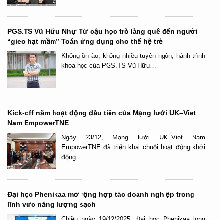
PGS.TS Vũ Hữu Nhự Từ cậu học trò làng quê đến người
“gieo hạt mầm” Toán ứng dụng cho thế hệ trẻ
Không ồn ào, không nhiều tuyên ngôn, hành trình
khoa học của PGS.TS Vũ Hữu…
Kick-off năm hoạt động đầu tiên của Mạng lưới UK–Viet
Nam EmpowerTNE
Ngày 23/12, Mạng lưới UK–Viet Nam
EmpowerTNE đã triển khai chuỗi hoạt động khởi
động…
Đại học Phenikaa mở rộng hợp tác doanh nghiệp trong
lĩnh vực năng lượng sạch
Chiều ngày 19/12/2025, Đại học Phenikaa long