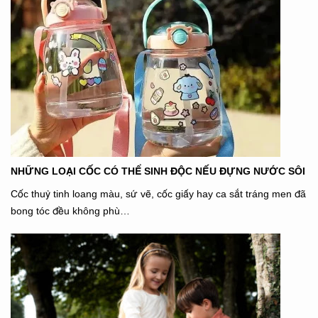
NHỮNG LOẠI CỐC CÓ THỂ SINH ĐỘC NẾU ĐỰNG NƯỚC SÔI
Cốc thuỷ tinh loang màu, sứ vẽ, cốc giấy hay ca sắt tráng men đã
bong tóc đều không phù…