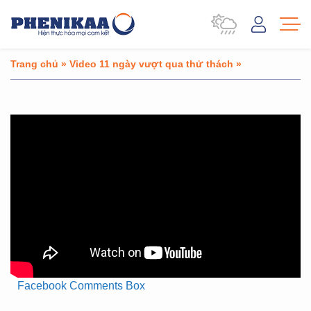
Trang chủ
»
Video 11 ngày vượt qua thử thách
»
Facebook Comments Box