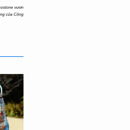
icostone vươn
ung của Công