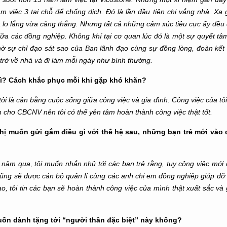
àm việc 3 tại chỗ để chống dịch. Đó là lần đầu tiên chị vắng nhà. Xa 
a lo lắng vừa căng thẳng. Nhưng tất cả những cảm xúc tiêu cực ấy đều
ữa các đồng nghiệp. Không khí tại cơ quan lúc đó là một sự quyết tâm
ờ sự chỉ đạo sát sao của Ban lãnh đạo cùng sự đồng lòng, đoàn kết 
 trở về nhà và đi làm mỗi ngày như bình thường.
à gì? Cách khắc phục mỗi khi gặp khó khăn?
tôi là cân bằng cuộc sống giữa công việc và gia đình. Công việc của tô
 cho CBCNV nên tôi có thể yên tâm hoàn thành công việc thật tốt.
hị muốn gửi gắm điều gì với thế hệ sau, những bạn trẻ mới vào 
năm qua, tôi muốn nhắn nhủ tới các bạn trẻ rằng, tuy công việc mới
 cũng sẽ được cán bộ quản lí cùng các anh chị em đồng nghiệp giúp đỡ 
cao, tôi tin các bạn sẽ hoàn thành công việc của mình thật xuất sắc và 
muốn dành tặng tới “người thân đặc biệt” này không?