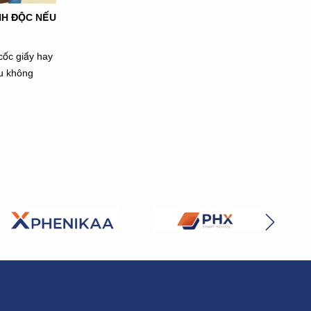
NH ĐỘC NẾU
cốc giấy hay
ều không