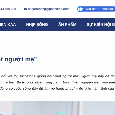
 33 685 980
truyenthong@phenikaa.com
HENIKAA
NHỊP SỐNG
ẤN PHẨM
SỰ KIỆN NỘI 
ột người mẹ”
 đối với tôi, Vicostone giống như một người mẹ. Người mẹ này đã dì
 thế trên thị trường, nhân rộng hành trình thiện nguyện trên mọi mi
o động có cuộc sống đầy đủ ấm no hạnh phúc”
– đó là lời tâm tình của