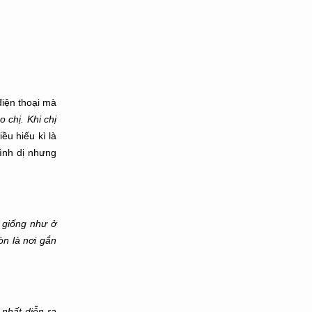
điện thoại mà
 chị. Khi chị
ều hiếu kì là
bình dị nhưng
t giống như ở
òn là nơi gắn
 nhất diễn ra