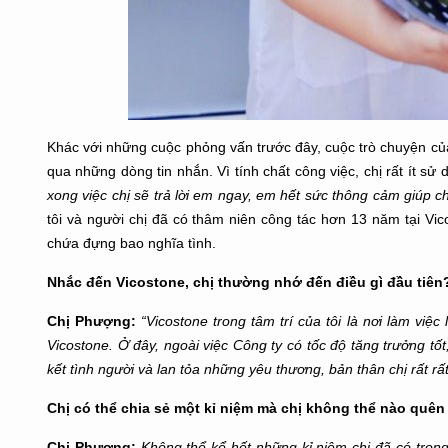
Khác với những cuộc phỏng vấn trước đây, cuộc trò chuyện của 
qua những dòng tin nhắn. Vì tính chất công việc, chị rất ít sử d
xong việc chị sẽ trả lời em ngay, em hết sức thông cảm giúp c
tôi và người chị đã có thâm niên công tác hơn 13 năm tại Vic
chứa đựng bao nghĩa tình.
Nhắc đến Vicostone, chị thường nhớ đến điều gì đầu tiên
Chị Phượng:
“Vicostone trong tâm trí của tôi là nơi làm việ
Vicostone. Ở đây, ngoài việc Công ty có tốc độ tăng trưởng tốt
kết tình người và lan tỏa những yêu thương, bản thân chị rất rấ
Chị có thể chia sẻ một kỉ niệm mà chị không thể nào quên
Chị Phượng:
Không thể kể hết những kỉ niệm chị đã có tron