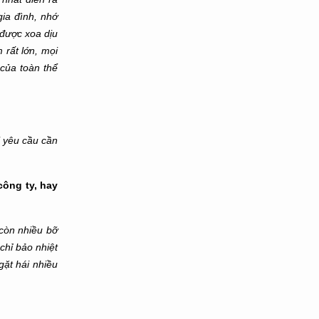
gia đình, nhớ
 được xoa dịu
 rất lớn, mọi
của toàn thể
i yêu cầu cần
công ty, hay
 còn nhiều bỡ
chỉ bảo nhiệt
gặt hái nhiều