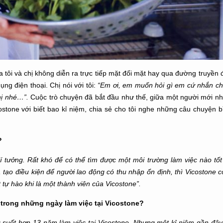
tôi và chị không diễn ra trực tiếp mặt đối mặt hay qua đường truyền 
ụng điện thoại. Chị nói với tôi:
“Em ơi, em muốn hỏi gì em cứ nhắn cho
hị nhé…”.
Cuộc trò chuyện đã bắt đầu như thế, giữa một người mới nhi
ostone với biết bao kỉ niệm, chia sẻ cho tôi nghe những câu chuyện 
?
c lí tưởng. Rất khó để có thể tìm được một môi trường làm việc nào tố
, tạo điều kiện để người lao động có thu nhập ổn định, thì Vicostone c
t tự hào khi là một thành viên của Vicostone”.
 trong những ngày làm việc tại Vicostone?
g suốt hơn 13 năm làm việc tại Vicostone. Nhưng một kỉ niệm gần đây