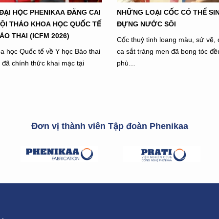
 ĐẠI HỌC PHENIKAA ĐĂNG CAI
NHỮNG LOẠI CỐC CÓ THỂ SI
̣I THẢO KHOA HỌC QUỐC TẾ
ĐỰNG NƯỚC SÔI
ÀO THAI (ICFM 2026)
Cốc thuỷ tinh loang màu, sứ vẽ, 
a học Quốc tế về Y học Bào thai
ca sắt tráng men đã bong tóc đ
đã chính thức khai mạc tại
phù…
Đơn vị thành viên Tập đoàn Phenikaa