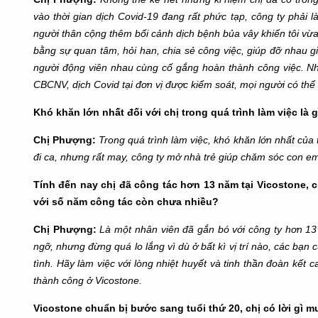
vào thời gian dịch Covid-19 đang rất phức tạp, công ty phải l
người thân cộng thêm bối cảnh dịch bệnh bủa vây khiến tôi vừ
bằng sự quan tâm, hỏi han, chia sẻ công việc, giúp đỡ nhau gi
người động viên nhau cùng cố gắng hoàn thành công việc. Nh
CBCNV, dịch Covid tại đơn vị được kiểm soát, mọi người có thể
Khó khăn lớn nhất đối với chị trong quá trình làm việc l
Chị Phượng:
Trong quá trình làm việc, khó khăn lớn nhất của 
đi ca, nhưng rất may, công ty mở nhà trẻ giúp chăm sóc con em
Tính đến nay chị đã công tác hơn 13 năm tại Vicostone, c
với số năm công tác còn chưa nhiều?
Chị Phượng:
Là một nhân viên đã gắn bó với công ty hơn 13 
ngỡ, nhưng đừng quá lo lắng vì dù ở bất kì vị trí nào, các bạn
tình. Hãy làm việc với lòng nhiệt huyết và tinh thần đoàn kết 
thành công ở Vicostone.
Vicostone chuẩn bị bước sang tuổi thứ 20, chị có lời gì 