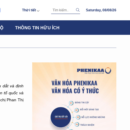
Thời tiết
Saturday, 08/08/26
SATURDAY
BỘ
THÔNG TIN HỮU ÍCH
30 °
C
SUNDAY
29 °
28 °
C
MONDAY
36 °
28 °
C
TUESDAY
36 °
27 °
C
WEDNESDAY
36 °
27 °
C
THURSDAY
37 °
26 °
C
u dắt và định
ền tổ quốc và
 chị Phan Thị