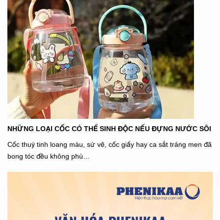
NHỮNG LOẠI CỐC CÓ THỂ SINH ĐỘC NẾU ĐỰNG NƯỚC SÔI
Cốc thuỷ tinh loang màu, sứ vẽ, cốc giấy hay ca sắt tráng men đã
bong tóc đều không phù…