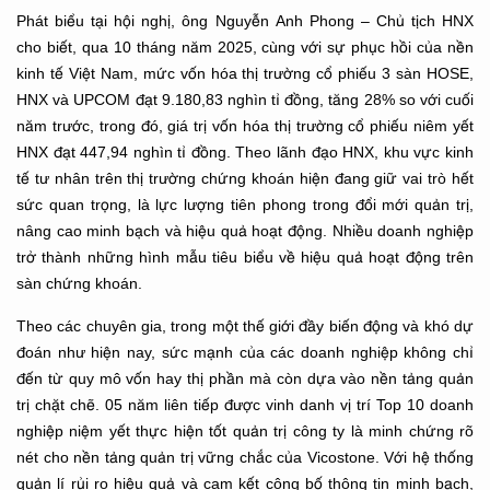
Phát biểu tại hội nghị, ông Nguyễn Anh Phong – Chủ tịch HNX
cho biết, qua 10 tháng năm 2025, cùng với sự phục hồi của nền
kinh tế Việt Nam, mức vốn hóa thị trường cổ phiếu 3 sàn HOSE,
HNX và UPCOM đạt 9.180,83 nghìn tỉ đồng, tăng 28% so với cuối
năm trước, trong đó, giá trị vốn hóa thị trường cổ phiếu niêm yết
HNX đạt 447,94 nghìn tỉ đồng. Theo lãnh đạo HNX, khu vực kinh
tế tư nhân trên thị trường chứng khoán hiện đang giữ vai trò hết
sức quan trọng, là lực lượng tiên phong trong đổi mới quản trị,
nâng cao minh bạch và hiệu quả hoạt động. Nhiều doanh nghiệp
trở thành những hình mẫu tiêu biểu về hiệu quả hoạt động trên
sàn chứng khoán.
Theo các chuyên gia, trong một thế giới đầy biến động và khó dự
đoán như hiện nay, sức mạnh của các doanh nghiệp không chỉ
đến từ quy mô vốn hay thị phần mà còn dựa vào nền tảng quản
trị chặt chẽ. 05 năm liên tiếp được vinh danh vị trí Top 10 doanh
nghiệp niệm yết thực hiện tốt quản trị công ty là minh chứng rõ
nét cho nền tảng quản trị vững chắc của Vicostone. Với hệ thống
quản lí rủi ro hiệu quả và cam kết công bố thông tin minh bạch,