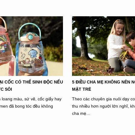
I CỐC CÓ THỂ SINH ĐỘC NẾU
5 ĐIỀU CHA MẸ KHÔNG NÊN 
C SÔI
MẶT TRẺ
h loang màu, sứ vẽ, cốc giấy hay
Theo các chuyên gia nuôi dạy con
g men đã bong tóc đều không
thu nhiều hơn người lớn nghĩ, k
cha mẹ…