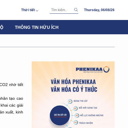
Thời tiết
Thursday, 06/08/26
THURSDAY
BỘ
THÔNG TIN HỮU ÍCH
31 °
C
FRIDAY
31 °
25 °
C
SATURDAY
27 °
24 °
C
SUNDAY
35 °
26 °
C
MONDAY
36 °
27 °
C
TUESDAY
35 °
26 °
C
CO2 nhờ tiết
nhân tạo cao
khai các giải
ản xuất, kinh