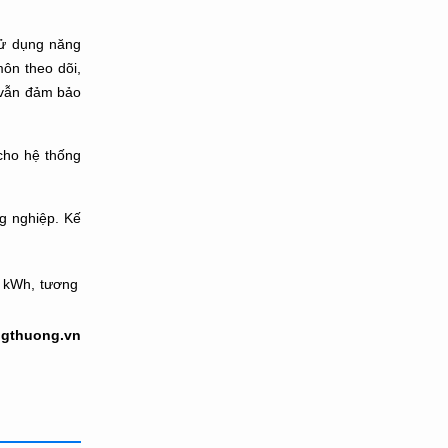
sử dụng năng
môn theo dõi,
à vẫn đảm bảo
 cho hệ thống
g nghiệp. Kế
6 kWh, tương
ngthuong.vn