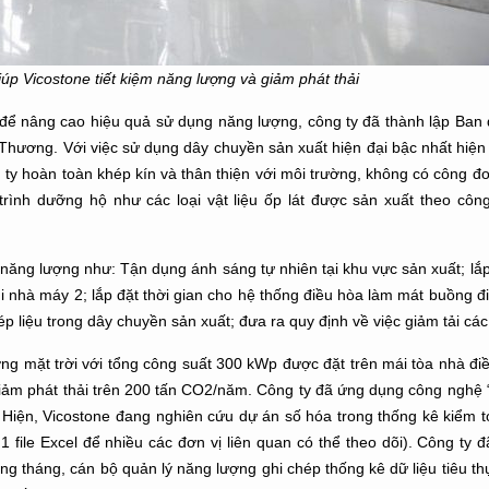
úp Vicostone tiết kiệm năng lượng và giảm phát thải
để nâng cao hiệu quả sử dụng năng lượng, công ty đã thành lập Ban 
Thương. Với việc sử dụng dây chuyền sản xuất hiện đại bậc nhất hiệ
g ty hoàn toàn khép kín và thân thiện với môi trường, không có công 
 trình dưỡng hộ như các loại vật liệu ốp lát được sản xuất theo cô
năng lượng như: Tận dụng ánh sáng tự nhiên tại khu vực sản xuất; lắp
i nhà máy 2; lắp đặt thời gian cho hệ thống điều hòa làm mát buồng đ
p liệu trong dây chuyền sản xuất; đưa ra quy định về việc giảm tải các t
ng mặt trời với tổng công suất 300 kWp được đặt trên mái tòa nhà đi
ảm phát thải trên 200 tấn CO2/năm. Công ty đã ứng dụng công nghệ 
. Hiện, Vicostone đang nghiên cứu dự án số hóa trong thống kê kiểm 
 file Excel để nhiều các đơn vị liên quan có thể theo dõi). Công ty đ
ng tháng, cán bộ quản lý năng lượng ghi chép thống kê dữ liệu tiêu t