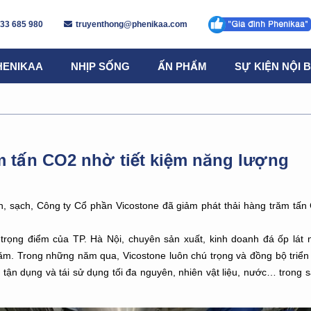
 33 685 980
truyenthong@phenikaa.com
HENIKAA
NHỊP SỐNG
ẤN PHẨM
SỰ KIỆN NỘI 
ăm tấn CO2 nhờ tiết kiệm năng lượng
, sạch, Công ty Cổ phần Vicostone đã giảm phát thải hàng trăm tấn 
rọng điểm của TP. Hà Nội, chuyên sản xuất, kinh doanh đá ốp lát 
m. Trong những năm qua, Vicostone luôn chú trọng và đồng bộ triển 
; tận dụng và tái sử dụng tối đa nguyên, nhiên vật liệu, nước… trong s