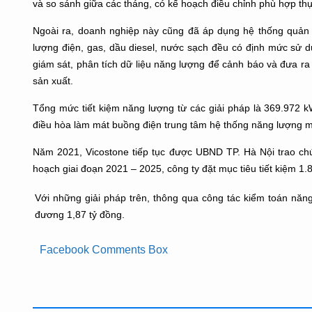
và so sánh giữa các tháng, có kế hoạch điều chỉnh phù hợp thự
Ngoài ra, doanh nghiệp này cũng đã áp dụng hệ thống quản
lượng điện, gas, dầu diesel, nước sạch đều có định mức sử d
giám sát, phân tích dữ liệu năng lượng để cảnh báo và đưa ra
sản xuất.
Tổng mức tiết kiệm năng lượng từ các giải pháp là 369.972 kW
điều hòa làm mát buồng điện trung tâm hệ thống năng lượng mặ
Năm 2021, Vicostone tiếp tục được UBND TP. Hà Nội trao c
hoạch giai đoạn 2021 – 2025, công ty đặt mục tiêu tiết kiệm 1
Với những giải pháp trên, thông qua công tác kiểm toán năn
đương 1,87 tỷ đồng.
Facebook Comments Box