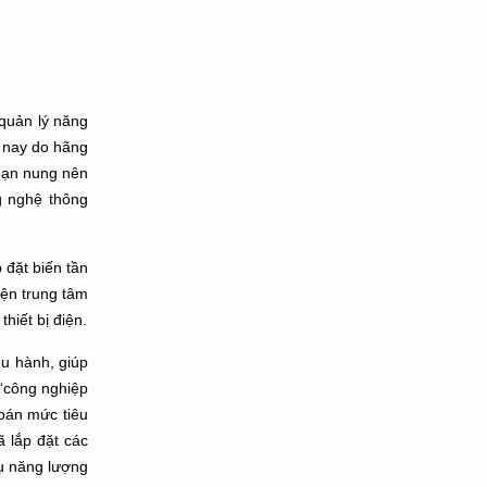
quản lý năng
n nay do hãng
đoạn nung nên
ng nghệ thông
 đặt biến tần
iện trung tâm
hiết bị điện.
ều hành, giúp
“công nghiệp
toán mức tiêu
ã lắp đặt các
hụ năng lượng