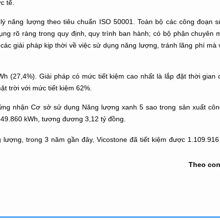
c tế.
 lý năng lượng theo tiêu chuẩn ISO 50001. Toàn bộ các công đoạn 
ụng rõ ràng trong quy định, quy trình ban hành; có bộ phận chuyên 
 các giải pháp kịp thời về việc sử dụng năng lượng, tránh lãng phí m
h (27,4%). Giải pháp có mức tiết kiệm cao nhất là lắp đặt thời gian
t trời với mức tiết kiệm 62%.
hứng nhận Cơ sở sử dụng Năng lượng xanh 5 sao trong sản xuất côn
.849.860 kWh, tương đương 3,12 tỷ đồng.
g lượng, trong 3 năm gần đây, Vicostone đã tiết kiệm được 1.109.91
Theo co