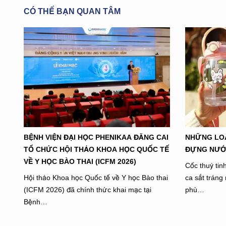
CÓ THỂ BẠN QUAN TÂM
BỆNH VIỆN ĐẠI HỌC PHENIKAA ĐĂNG CAI
NHỮNG LOẠ
TỔ CHỨC HỘI THẢO KHOA HỌC QUỐC TẾ
ĐỰNG NƯỚ
VỀ Y HỌC BÀO THAI (ICFM 2026)
Cốc thuỷ tin
Hội thảo Khoa học Quốc tế về Y học Bào thai
ca sắt trán
(ICFM 2026) đã chính thức khai mạc tại
phù…
Bệnh…