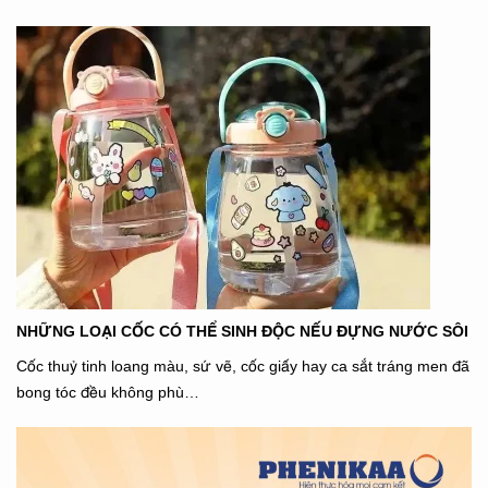
NHỮNG LOẠI CỐC CÓ THỂ SINH ĐỘC NẾU ĐỰNG NƯỚC SÔI
Cốc thuỷ tinh loang màu, sứ vẽ, cốc giấy hay ca sắt tráng men đã
bong tóc đều không phù…