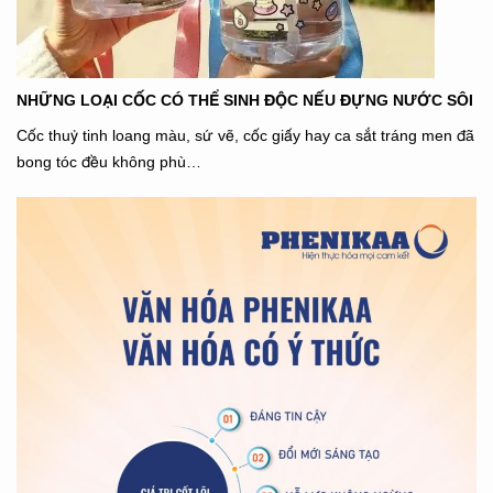
NHỮNG LOẠI CỐC CÓ THỂ SINH ĐỘC NẾU ĐỰNG NƯỚC SÔI
Cốc thuỷ tinh loang màu, sứ vẽ, cốc giấy hay ca sắt tráng men đã
bong tóc đều không phù…