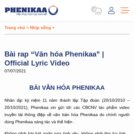
Trang chủ
»
Nhịp sống
»
Bài rap “Văn hóa Phenikaa” |
Official Lyric Video
07/07/2021
BÀI VĂN HÓA PHENIKAA
Nhân dịp kỷ niệm 11 năm thành lập Tập đoàn (20/10/2010 –
20/10/2021), Phenikaa xin gửi tới các CBCNV tác phẩm video
truyền tải thông điệp về văn bản hóa Phenikaa do chính người
dùng Phenikaa sáng tác và thể hiện .
Không phải bài hát ngân nga tình yêu, không phải thơ lục bát…