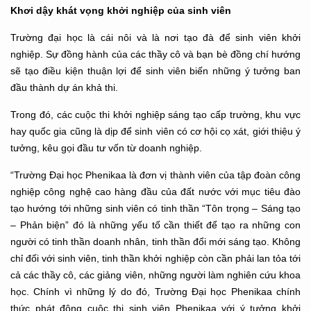
Khơi dậy khát vọng khởi nghiệp của sinh viên
Trường đại học là cái nôi và là nơi tạo đà để sinh viên khởi
nghiệp. Sự đồng hành của các thầy cô và bạn bè đồng chí hướng
sẽ tạo điều kiện thuận lợi để sinh viên biến những ý tưởng ban
đầu thành dự án khả thi.
Trong đó, các cuộc thi khởi nghiệp sáng tạo cấp trường, khu vực
hay quốc gia cũng là dịp để sinh viên có cơ hội cọ xát, giới thiệu ý
tưởng, kêu gọi đầu tư vốn từ doanh nghiệp.
“Trường Đại học Phenikaa là đơn vị thành viên của tập đoàn công
nghiệp công nghệ cao hàng đầu của đất nước với mục tiêu đào
tạo hướng tới những sinh viên có tinh thần “Tôn trọng – Sáng tạo
– Phản biện” đó là những yếu tố cần thiết để tạo ra những con
người có tinh thần doanh nhân, tinh thần đổi mới sáng tạo. Không
chỉ đối với sinh viên, tinh thần khởi nghiệp còn cần phải lan tỏa tới
cả các thầy cô, các giảng viên, những người làm nghiên cứu khoa
học. Chính vì những lý do đó, Trường Đại học Phenikaa chính
thức phát động cuộc thi sinh viên Phenikaa với ý tưởng khởi