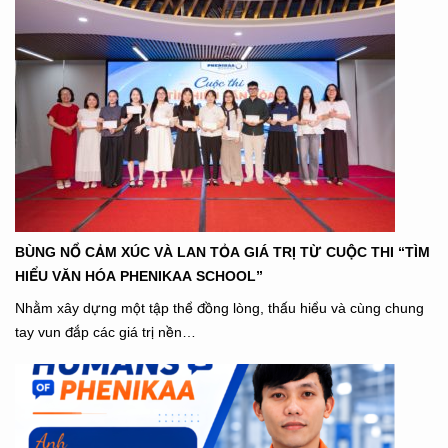
BÙNG NỔ CẢM XÚC VÀ LAN TỎA GIÁ TRỊ TỪ CUỘC THI “TÌM
HIỂU VĂN HÓA PHENIKAA SCHOOL”
Nhằm xây dựng một tập thể đồng lòng, thấu hiểu và cùng chung
tay vun đắp các giá trị nền…