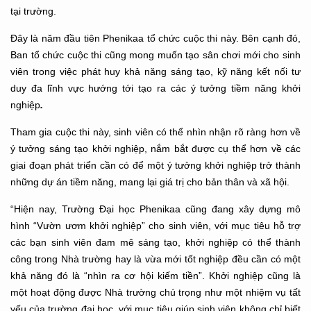
tại trường.
Đây là năm đầu tiên Phenikaa tổ chức cuộc thi này. Bên cạnh đó,
Ban tổ chức cuộc thi cũng mong muốn tạo sân chơi mới cho sinh
viên trong việc phát huy khả năng sáng tạo, kỹ năng kết nối tư
duy đa lĩnh vực hướng tới tạo ra các ý tưởng tiềm năng khởi
nghiệp
.
Tham gia cuộc thi này, sinh viên có thể nhìn nhận rõ ràng hơn về
ý tưởng sáng tạo khởi nghiệp, nắm bắt được cụ thể hơn về các
giai đoạn phát triển cần có để một ý tưởng khởi nghiệp trở thành
những dự án tiềm năng, mang lại giá trị cho bản thân và xã hội.
“Hiện nay, Trường Đại học Phenikaa cũng đang xây dựng mô
hình “Vườn ươm khởi nghiệp” cho sinh viên, với mục tiêu hỗ trợ
các bạn sinh viên đam mê sáng tạo, khởi nghiệp có thể thành
công trong Nhà trường hay là vừa mới tốt nghiệp đều cần có một
khả năng đó là “nhìn ra cơ hội kiếm tiền”. Khởi nghiệp cũng là
một hoạt động được Nhà trường chú trọng như một nhiệm vụ tất
yếu của trường đại học, với mục tiêu giúp sinh viên không chỉ biết