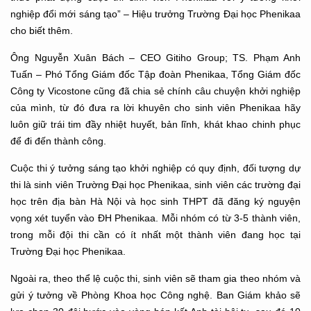
nghiệp đổi mới sáng tạo” – Hiệu trưởng Trường Đại học Phenikaa
cho biết thêm.
Ông Nguyễn Xuân Bách – CEO Gitiho Group; TS. Phạm Anh
Tuấn – Phó Tổng Giám đốc Tập đoàn Phenikaa, Tổng Giám đốc
Công ty Vicostone cũng đã chia sẻ chính câu chuyện khởi nghiệp
của mình, từ đó đưa ra lời khuyên cho sinh viên Phenikaa hãy
luôn giữ trái tim đầy nhiệt huyết, bản lĩnh, khát khao chinh phục
để đi đến thành công.
Cuộc thi ý tưởng sáng tạo khởi nghiệp có quy định, đối tượng dự
thi là sinh viên Trường Đại học Phenikaa, sinh viên các trường đại
học trên địa bàn Hà Nội và học sinh THPT đã đăng ký nguyện
vọng xét tuyển vào ĐH Phenikaa. Mỗi nhóm có từ 3-5 thành viên,
trong mỗi đội thi cần có ít nhất một thành viên đang học tại
Trường Đại học Phenikaa.
Ngoài ra, theo thể lệ cuộc thi, sinh viên sẽ tham gia theo nhóm và
gửi ý tưởng về Phòng Khoa học Công nghệ. Ban Giám khảo sẽ