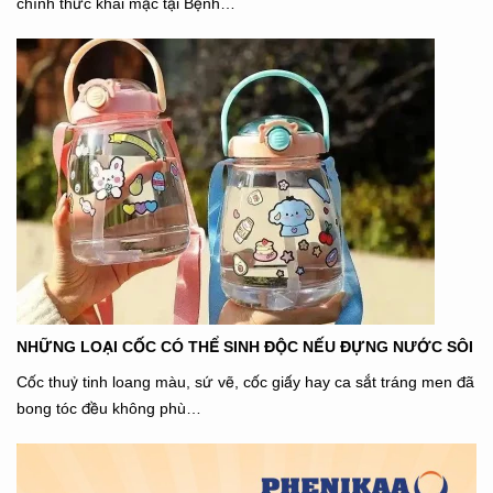
chính thức khai mạc tại Bệnh…
NHỮNG LOẠI CỐC CÓ THỂ SINH ĐỘC NẾU ĐỰNG NƯỚC SÔI
Cốc thuỷ tinh loang màu, sứ vẽ, cốc giấy hay ca sắt tráng men đã
bong tóc đều không phù…