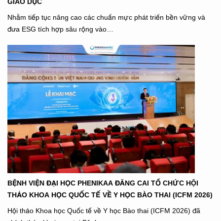
GIÁO DỤC
Nhằm tiếp tục nâng cao các chuẩn mực phát triển bền vững và
đưa ESG tích hợp sâu rộng vào…
BỆNH VIỆN ĐẠI HỌC PHENIKAA ĐĂNG CAI TỔ CHỨC HỘI
THẢO KHOA HỌC QUỐC TẾ VỀ Y HỌC BÀO THAI (ICFM 2026)
Hội thảo Khoa học Quốc tế về Y học Bào thai (ICFM 2026) đã