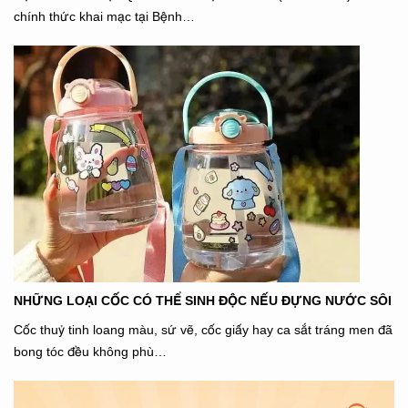
chính thức khai mạc tại Bệnh…
NHỮNG LOẠI CỐC CÓ THỂ SINH ĐỘC NẾU ĐỰNG NƯỚC SÔI
Cốc thuỷ tinh loang màu, sứ vẽ, cốc giấy hay ca sắt tráng men đã
bong tóc đều không phù…