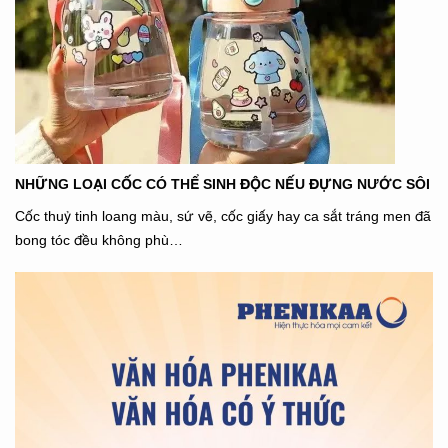
NHỮNG LOẠI CỐC CÓ THỂ SINH ĐỘC NẾU ĐỰNG NƯỚC SÔI
Cốc thuỷ tinh loang màu, sứ vẽ, cốc giấy hay ca sắt tráng men đã
bong tóc đều không phù…