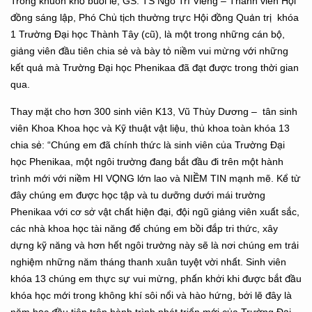
Trong khuôn khổ buổi lễ, GS. TS Ngô Trí Viềng – Thành viên Hội
đồng sáng lập, Phó Chủ tịch thường trực Hội đồng Quản trị khóa
1 Trường Đại học Thành Tây (cũ), là một trong những cán bộ,
giảng viên đầu tiên chia sẻ và bày tỏ niềm vui mừng với những
kết quả mà Trường Đại học Phenikaa đã đạt được trong thời gian
qua.
Thay mặt cho hơn 300 sinh viên K13, Vũ Thùy Dương – tân sinh
viên Khoa Khoa học và Kỹ thuật vật liệu, thủ khoa toàn khóa 13
chia sẻ: “Chúng em đã chính thức là sinh viên của Trường Đại
học Phenikaa, một ngôi trường đang bắt đầu đi trên một hành
trình mới với niềm HI VỌNG lớn lao và NIỀM TIN mạnh mẽ. Kể từ
đây chúng em được học tập và tu dưỡng dưới mái trường
Phenikaa với cơ sở vật chất hiện đại, đội ngũ giảng viên xuất sắc,
các nhà khoa học tài năng để chúng em bồi đắp tri thức, xây
dựng kỹ năng và hơn hết ngôi trường này sẽ là nơi chúng em trải
nghiệm những năm tháng thanh xuân tuyệt vời nhất. Sinh viên
khóa 13 chúng em thực sự vui mừng, phấn khởi khi được bắt đầu
khóa học mới trong không khí sôi nổi và hào hứng, bởi lẽ đây là
năm học đầu tiên trên hành trình phát triển mới của Trường Đại