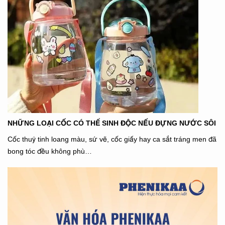
NHỮNG LOẠI CỐC CÓ THỂ SINH ĐỘC NẾU ĐỰNG NƯỚC SÔI
Cốc thuỷ tinh loang màu, sứ vẽ, cốc giấy hay ca sắt tráng men đã
bong tóc đều không phù…