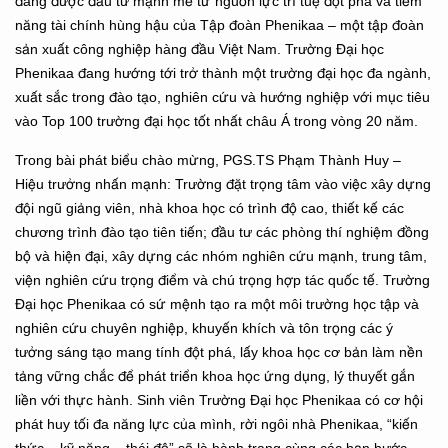
đang được đầu tư mạnh mẽ từ nguồn lực trí tuệ đột phá và tiềm
năng tài chính hùng hậu của Tập đoàn Phenikaa – một tập đoàn
sản xuất công nghiệp hàng đầu Việt Nam. Trường Đại học
Phenikaa đang hướng tới trở thành một trường đại học đa ngành,
xuất sắc trong đào tạo, nghiên cứu và hướng nghiệp với mục tiêu
vào Top 100 trường đại học tốt nhất châu Á trong vòng 20 năm.
Trong bài phát biểu chào mừng, PGS.TS Phạm Thành Huy –
Hiệu trưởng nhấn mạnh: Trường đặt trọng tâm vào việc xây dựng
đội ngũ giảng viên, nhà khoa học có trình độ cao, thiết kế các
chương trình đào tạo tiên tiến; đầu tư các phòng thí nghiệm đồng
bộ và hiện đại, xây dựng các nhóm nghiên cứu mạnh, trung tâm,
viện nghiên cứu trọng điểm và chú trọng hợp tác quốc tế. Trường
Đại học Phenikaa có sứ mệnh tạo ra một môi trường học tập và
nghiên cứu chuyên nghiệp, khuyến khích và tôn trọng các ý
tưởng sáng tạo mang tính đột phá, lấy khoa học cơ bản làm nền
tảng vững chắc để phát triển khoa học ứng dụng, lý thuyết gắn
liền với thực hành. Sinh viên Trường Đại học Phenikaa có cơ hội
phát huy tối đa năng lực của mình, rời ngôi nhà Phenikaa, “kiến