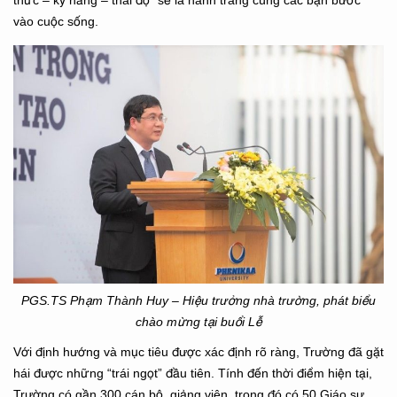
thức – kỹ năng – thái độ” sẽ là hành trang cùng các bạn bước
vào cuộc sống.
PGS.TS Phạm Thành Huy – Hiệu trưởng nhà trường, phát biểu
chào mừng tại buổi Lễ
Với định hướng và mục tiêu được xác định rõ ràng, Trường đã gặt
hái được những “trái ngọt” đầu tiên. Tính đến thời điểm hiện tại,
Trường có gần 300 cán bộ, giảng viên, trong đó có 50 Giáo sư,