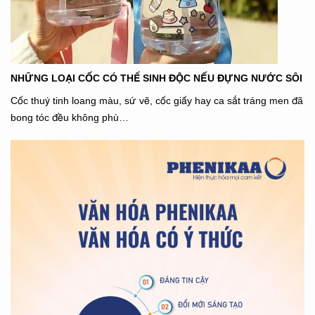
NHỮNG LOẠI CỐC CÓ THỂ SINH ĐỘC NẾU ĐỰNG NƯỚC SÔI
Cốc thuỷ tinh loang màu, sứ vẽ, cốc giấy hay ca sắt tráng men đã
bong tóc đều không phù…