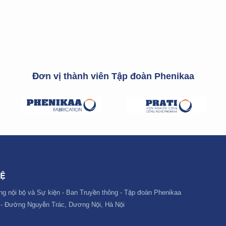
Đơn vị thành viên Tập đoàn Phenikaa
HỆ
ng nội bộ và Sự kiện - Ban Truyền thông - Tập đoàn Phenikaa
 - Đường Nguyễn Trác, Dương Nội, Hà Nội