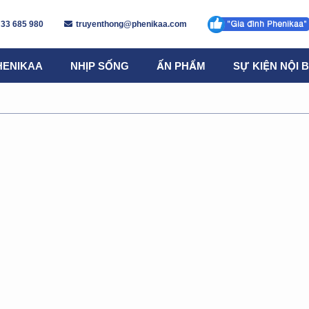
 33 685 980
truyenthong@phenikaa.com
HENIKAA
NHỊP SỐNG
ẤN PHẨM
SỰ KIỆN NỘI 