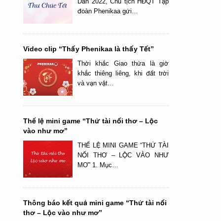
Dần 2022, Chủ tịch HĐQT Tập
đoàn Phenikaa gửi…
Video clip “Thấy Phenikaa là thấy Tết”
Thời khắc Giao thừa là giờ
khắc thiêng liêng, khi đất trời
và vạn vật…
Thể lệ mini game “Thử tài nối thơ – Lộc
vào như mơ”
THỂ LỆ MINI GAME “THỬ TÀI
NỐI THƠ – LỘC VÀO NHƯ
MƠ” 1. Mục…
Thông báo kết quả mini game “Thử tài nối
thơ – Lộc vào như mơ”