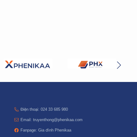
Điện thoại: 024 33 685 980
Email: truyenthong@phenikaa.com
Fanpage: Gia đình Phenikaa