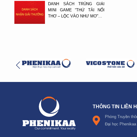
DANH SÁCH TRÚNG GIẢI
MINI GAME “THỬ TÀI NỐI
THƠ – LỘC VÀO NHƯ MƠ”…
THÔNG TIN LIÊN 
Phòng Truyền thô
Đại học Phenikaa