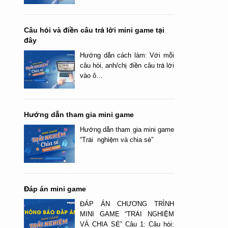
Câu hỏi và điền câu trả lời mini game tại
đây
Hướng dẫn cách làm: Với mỗi
câu hỏi, anh/chị điền câu trả lời
vào ô…
Hướng dẫn tham gia mini game
Hướng dẫn tham gia mini game
“Trải nghiệm và chia sẻ”
Đáp án mini game
ĐÁP ÁN CHƯƠNG TRÌNH
MINI GAME “TRẢI NGHIỆM
VÀ CHIA SẺ” Câu 1: Câu hỏi: