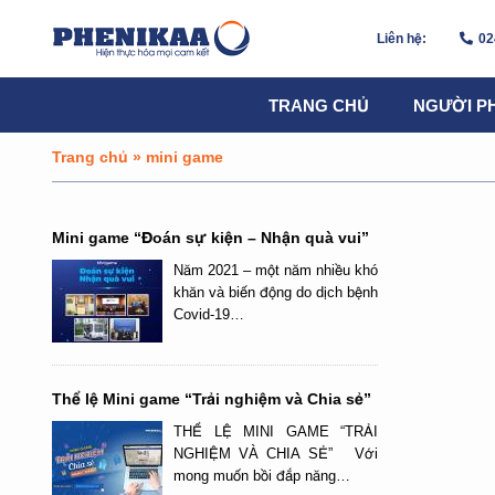
Liên hệ:
02
TRANG CHỦ
NGƯỜI P
Trang chủ
»
mini game
Mini game “Đoán sự kiện – Nhận quà vui”
Năm 2021 – một năm nhiều khó
khăn và biến động do dịch bệnh
Covid-19…
Thể lệ Mini game “Trải nghiệm và Chia sẻ”
THỂ LỆ MINI GAME “TRẢI
NGHIỆM VÀ CHIA SẺ” Với
mong muốn bồi đắp năng…