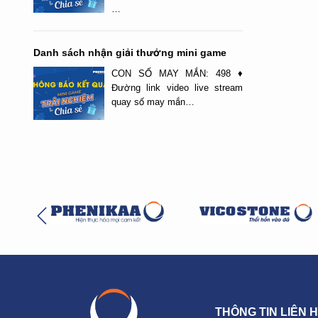
…
Danh sách nhận giải thưởng mini game
CON SỐ MAY MẮN: 498 ♦
Đường link video live stream
quay số may mắn…
THÔNG TIN LIÊN 