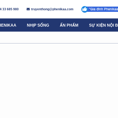
4 33 685 980
truyenthong@phenikaa.com
HENIKAA
NHỊP SỐNG
ẤN PHẨM
SỰ KIỆN NỘI 