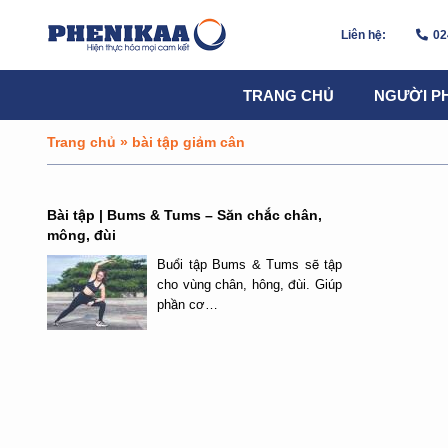
Liên hệ:
02
TRANG CHỦ
NGƯỜI P
Trang chủ
»
bài tập giảm cân
Bài tập | Bums & Tums – Săn chắc chân,
mông, đùi
Buổi tập Bums & Tums sẽ tập
cho vùng chân, hông, đùi. Giúp
phần cơ…