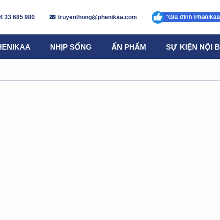
4 33 685 980
truyenthong@phenikaa.com
HENIKAA
NHỊP SỐNG
ẤN PHẨM
SỰ KIỆN NỘI 