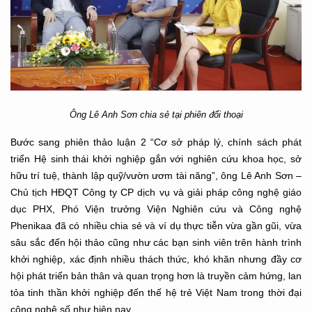
Ông Lê Anh Sơn chia sẻ tại phiên đối thoại
Bước sang phiên thảo luận 2 “Cơ sở pháp lý, chính sách phát
triển Hệ sinh thái khởi nghiệp gắn với nghiên cứu khoa học, sở
hữu trí tuệ, thành lập quỹ/vườn ươm tài năng”, ông Lê Anh Sơn –
Chủ tịch HĐQT Công ty CP dịch vụ và giải pháp công nghệ giáo
dục PHX, Phó Viện trưởng Viện Nghiên cứu và Công nghệ
Phenikaa đã có nhiều chia sẻ và ví dụ thực tiễn vừa gần gũi, vừa
sâu sắc đến hội thảo cũng như các bạn sinh viên trên hành trình
khởi nghiệp, xác định nhiều thách thức, khó khăn nhưng đầy cơ
hội phát triển bản thân và quan trọng hơn là truyền cảm hứng, lan
tỏa tinh thần khởi nghiệp đến thế hệ trẻ Việt Nam trong thời đại
công nghệ số như hiện nay.