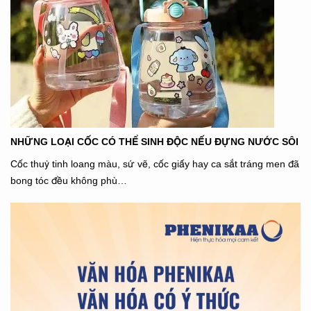
NHỮNG LOẠI CỐC CÓ THỂ SINH ĐỘC NẾU ĐỰNG NƯỚC SÔI
Cốc thuỷ tinh loang màu, sứ vẽ, cốc giấy hay ca sắt tráng men đã
bong tóc đều không phù…