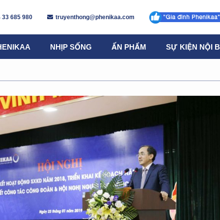
 33 685 980
truyenthong@phenikaa.com
HENIKAA
NHỊP SỐNG
ẤN PHẨM
SỰ KIỆN NỘI 