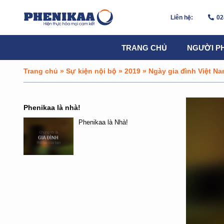
Liên hệ:
02
TRANG CHỦ
NGƯỜI P
Trang chủ
»
Sự kiện nội bộ
»
2019
»
Ngày gia đình Việt N
Phenikaa là nhà!
Phenikaa là Nhà!