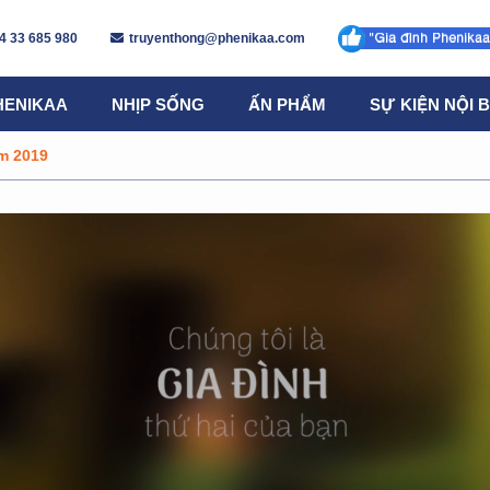
4 33 685 980
truyenthong@phenikaa.com
HENIKAA
NHỊP SỐNG
ẤN PHẨM
SỰ KIỆN NỘI 
am 2019