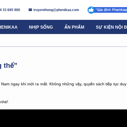
4 33 685 980
truyenthong@phenikaa.com
HENIKAA
NHỊP SỐNG
ẤN PHẨM
SỰ KIỆN NỘI 
g thế”
iệt Nam ngay khi mới ra mắt. Không những vậy, quyển sách tiếp tục duy
 nhé!