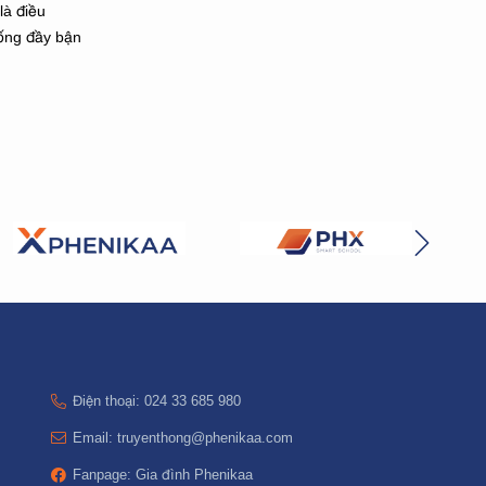
là điều
ống đầy bận
Điện thoại: 024 33 685 980
Email: truyenthong@phenikaa.com
Fanpage: Gia đình Phenikaa