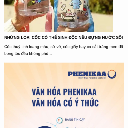
NHỮNG LOẠI CỐC CÓ THỂ SINH ĐỘC NẾU ĐỰNG NƯỚC SÔI
Cốc thuỷ tinh loang màu, sứ vẽ, cốc giấy hay ca sắt tráng men đã
bong tóc đều không phù…