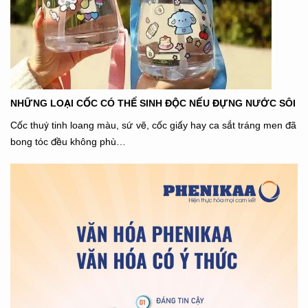
NHỮNG LOẠI CỐC CÓ THỂ SINH ĐỘC NẾU ĐỰNG NƯỚC SÔI
Cốc thuỷ tinh loang màu, sứ vẽ, cốc giấy hay ca sắt tráng men đã
bong tóc đều không phù…