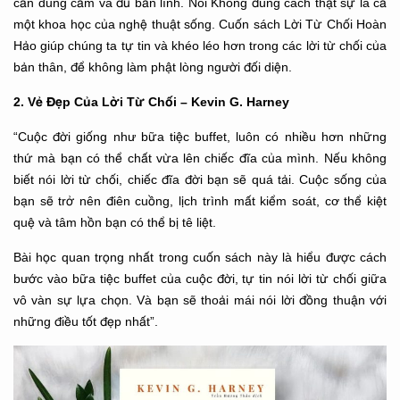
cần dũng cảm và đủ bản lĩnh. Nói Không đúng cách thật sự là cả
một khoa học của nghệ thuật sống. Cuốn sách Lời Từ Chối Hoàn
Hảo giúp chúng ta tự tin và khéo léo hơn trong các lời từ chối của
bản thân, để không làm phật lòng người đối diện.
2. Vẻ Đẹp Của Lời Từ Chối – Kevin G. Harney
“Cuộc đời giống như bữa tiệc buffet, luôn có nhiều hơn những
thứ mà bạn có thể chất vừa lên chiếc đĩa của mình. Nếu không
biết nói lời từ chối, chiếc đĩa đời bạn sẽ quá tải. Cuộc sống của
bạn sẽ trở nên điên cuồng, lịch trình mất kiểm soát, cơ thể kiệt
quệ và tâm hồn bạn có thể bị tê liệt.
Bài học quan trọng nhất trong cuốn sách này là hiểu được cách
bước vào bữa tiệc buffet của cuộc đời, tự tin nói lời từ chối giữa
vô vàn sự lựa chọn. Và bạn sẽ thoải mái nói lời đồng thuận với
những điều tốt đẹp nhất”.