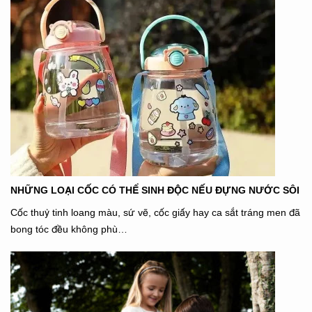
NHỮNG LOẠI CỐC CÓ THỂ SINH ĐỘC NẾU ĐỰNG NƯỚC SÔI
Cốc thuỷ tinh loang màu, sứ vẽ, cốc giấy hay ca sắt tráng men đã
bong tóc đều không phù…