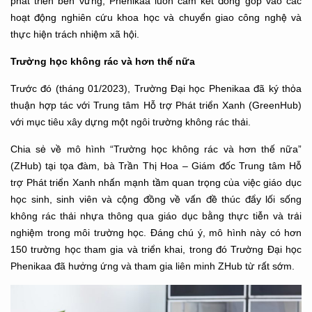
phát triển bền vững, Phenikaa luôn cam kết đóng góp vào các
hoạt động nghiên cứu khoa học và chuyển giao công nghệ và
thực hiện trách nhiệm xã hội.
Trường học không rác và hơn thế nữa
Trước đó (tháng 01/2023), Trường Đại học Phenikaa đã ký thỏa
thuận hợp tác với Trung tâm Hỗ trợ Phát triển Xanh (GreenHub)
với mục tiêu xây dựng một ngôi trường không rác thải.
Chia sẻ về mô hình “Trường học không rác và hơn thế nữa”
(ZHub) tại tọa đàm, bà Trần Thị Hoa – Giám đốc Trung tâm Hỗ
trợ Phát triển Xanh nhấn mạnh tầm quan trọng của việc giáo dục
học sinh, sinh viên và cộng đồng về vấn đề thúc đẩy lối sống
không rác thải nhựa thông qua giáo dục bằng thực tiễn và trải
nghiệm trong môi trường học. Đáng chú ý, mô hình này có hơn
150 trường học tham gia và triển khai, trong đó Trường Đại học
Phenikaa đã hưởng ứng và tham gia liên minh ZHub từ rất sớm.