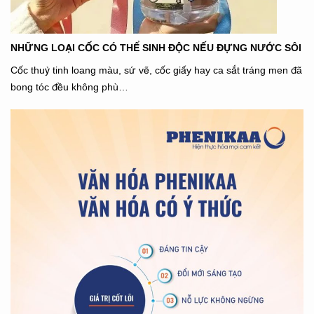
NHỮNG LOẠI CỐC CÓ THỂ SINH ĐỘC NẾU ĐỰNG NƯỚC SÔI
Cốc thuỷ tinh loang màu, sứ vẽ, cốc giấy hay ca sắt tráng men đã
bong tóc đều không phù…