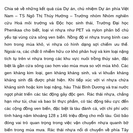
Chia sẻ về những kết quả của Dự án, chủ nhiệm Dự án phía Việt
Nam – TS Ngô Thị Thúy Hường – Trưởng nhóm Nhóm nghiên
cứu Hoá môi trường và Độc học sinh thái, Trường Đại học
Phenikaa cho biết, loại vi nhựa như PET và nylon phân bố chủ
yếu tại vùng cửa sông ven biển. Nồng độ vi nhựa trung bình cao
hơn trong mùa khô, vi nhựa có hình dạng sợi chiếm ưu thế.
Ngoài ra, các chất ô nhiễm hữu cơ khó phân huỷ và kim loại nặng
tích tụ trên vi nhựa trong các khu vực nuôi trồng thủy sản, đặc
biệt là gần cửa sông cao hơn vào mùa mưa so với mùa khô. Các
gen kháng kim loại, gen kháng kháng sinh, và vi khuẩn kháng
kháng sinh đã được phát hiện. Khi tiếp xúc với vi nhựa chứa
kháng sinh hoặc kim loại nặng, hàu Thái Bình Dương và trai nước
ngọt phát triển các tác động gây độc gen. Rác thải nhựa, chẳng
hạn như túi, chai và bao bì thực phẩm, có tác động tiêu cực đến
các cộng đồng ven biển, đặc biệt là tàu đánh cá, với chi phí ước
tính hàng năm khoảng 128 ± 146 triệu đồng cho mỗi tàu. Gió bão
đóng vai trò quan trọng trong việc vận chuyển nhựa quanh bờ
biển trong mùa mưa. Rác thải nhựa nổi di chuyển về phía Tây