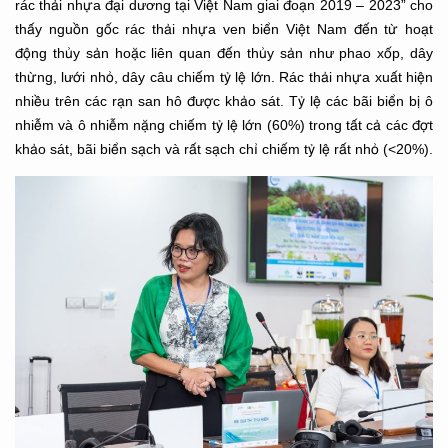
rác thải nhựa đại dương tại Việt Nam giai đoạn 2019 – 2023” cho
thấy nguồn gốc rác thải nhựa ven biển Việt Nam đến từ hoạt
động thủy sản hoặc liên quan đến thủy sản như phao xốp, dây
thừng, lưới nhỏ, dây câu chiếm tỷ lệ lớn. Rác thải nhựa xuất hiện
nhiều trên các rạn san hô được khảo sát. Tỷ lệ các bãi biển bị ô
nhiễm và ô nhiễm nặng chiếm tỷ lệ lớn (60%) trong tất cả các đợt
khảo sát, bãi biển sạch và rất sạch chỉ chiếm tỷ lệ rất nhỏ (<20%).