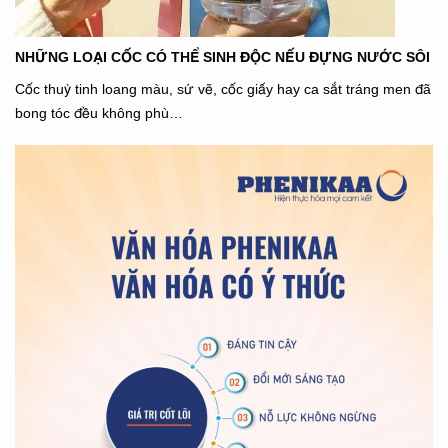
NHỮNG LOẠI CỐC CÓ THỂ SINH ĐỘC NẾU ĐỰNG NƯỚC SÔI
Cốc thuỷ tinh loang màu, sứ vẽ, cốc giấy hay ca sắt tráng men đã
bong tóc đều không phù…