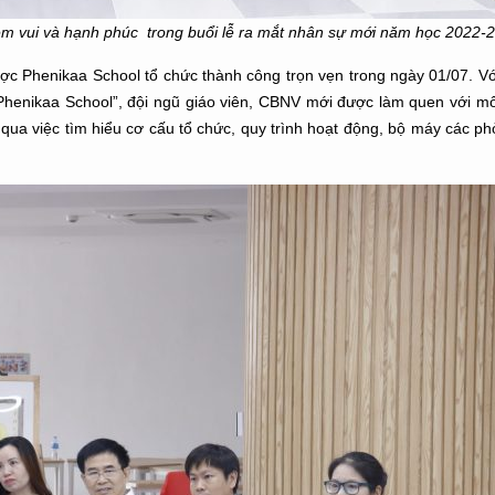
iềm vui và hạnh phúc
trong buổi lễ
ra mắt
nhân sự mới
năm học 2022-
c Phenikaa School tổ chức thành công trọn vẹn trong ngày 01/07. Vớ
henikaa School”, đội ngũ giáo viên, CBNV mới được làm quen với mô
qua việc tìm hiểu cơ cấu tổ chức, quy trình hoạt động, bộ máy các p