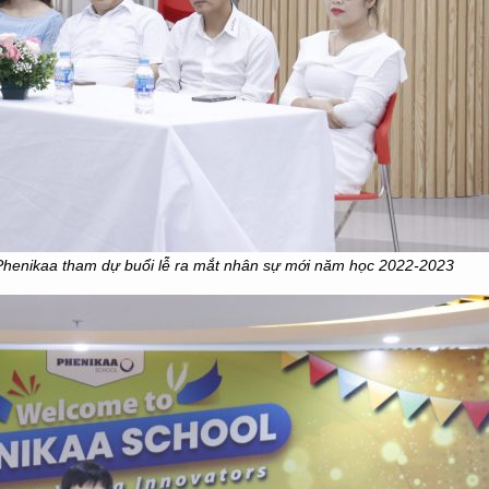
 Phenikaa
tham dự
buổi lễ ra mắt nhân sự mới
năm học 2022-2023