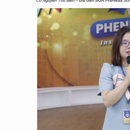
Cô Nguyễn Thu Biên – Đại diện BGH Phenikaa Sc