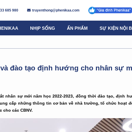
 33 685 980
truyenthong@phenikaa.com
HENIKAA
NHỊP SỐNG
ẤN PHẨM
SỰ KIỆN NỘI 
t và đào tạo định hướng cho nhân sự 
mắt nhân sự mới năm học 2022-2023, đồng thời đào tạo, định h
cung cấp những thông tin cơ bản về nhà trường, tổ chức hoạt đ
c cho các CBNV.