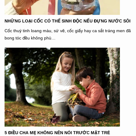
NHỮNG LOẠI CỐC CÓ THỂ SINH ĐỘC NẾU ĐỰNG NƯỚC SÔI
Cốc thuỷ tinh loang màu, sứ vẽ, cốc giấy hay ca sắt tráng men đã
bong tóc đều không phù…
5 ĐIỀU CHA MẸ KHÔNG NÊN NÓI TRƯỚC MẶT TRẺ