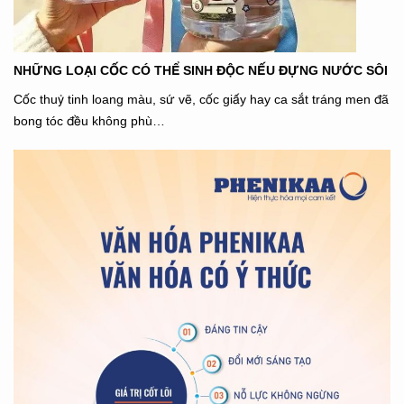
NHỮNG LOẠI CỐC CÓ THỂ SINH ĐỘC NẾU ĐỰNG NƯỚC SÔI
Cốc thuỷ tinh loang màu, sứ vẽ, cốc giấy hay ca sắt tráng men đã
bong tóc đều không phù…