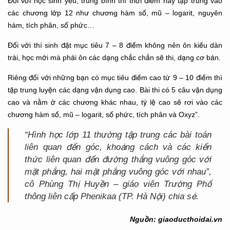
Đối với học sinh yếu, trung bình thì thời điểm này tập trung vào
các chương lớp 12 như chương hàm số, mũ – logarit, nguyên
hàm, tích phân, số phức…
Đối với thí sinh đặt mục tiêu 7 – 8 điểm không nên ôn kiểu dàn
trải, học mới mà phải ôn các dạng chắc chắn sẽ thi, dạng cơ bản.
Riêng đối với những bạn có mục tiêu điểm cao từ 9 – 10 điểm thì
tập trung luyện các dạng vận dụng cao. Bài thi có 5 câu vận dụng
cao và nằm ở các chương khác nhau, tỷ lệ cao sẽ rơi vào các
chương hàm số, mũ – logarit, số phức, tích phân và Oxyz”.
“Hình học lớp 11 thường tập trung các bài toán
liên quan đến góc, khoảng cách và các kiến
thức liên quan đến đường thẳng vuông góc với
mặt phẳng, hai mặt phẳng vuông góc với nhau”,
cô Phùng Thị Huyền – giáo viên Trường Phổ
thông liên cấp Phenikaa (TP. Hà Nội) chia sẻ.
Nguồn: giaoducthoidai.vn