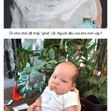
Ôi nhìn thôi đã thấy “ghét” rồi. Người đâu mà khó tính vậy?