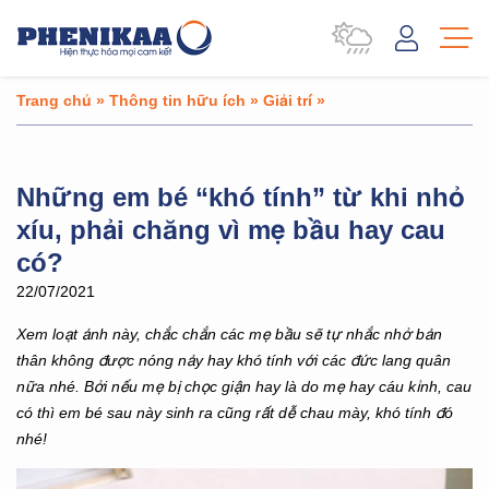
Trang chủ
»
Thông tin hữu ích
»
Giải trí
»
Những em bé “khó tính” từ khi nhỏ
xíu, phải chăng vì mẹ bầu hay cau
có?
22/07/2021
Xem loạt ảnh này, chắc chắn các mẹ bầu sẽ tự nhắc nhở bản
thân không được nóng nảy hay khó tính với các đức lang quân
nữa nhé. Bởi nếu mẹ bị chọc giận hay là do mẹ hay cáu kỉnh, cau
có thì em bé sau này sinh ra cũng rất dễ chau mày, khó tính đó
nhé!