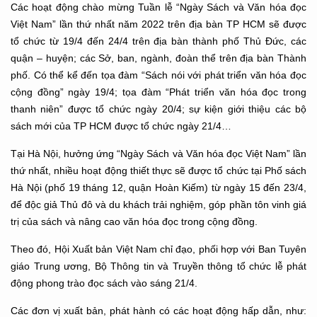
Các hoạt động chào mừng Tuần lễ “Ngày Sách và Văn hóa đọc
Việt Nam” lần thứ nhất năm 2022 trên địa bàn TP HCM sẽ được
tổ chức từ 19/4 đến 24/4 trên địa bàn thành phố Thủ Đức, các
quận – huyện; các Sở, ban, ngành, đoàn thể trên địa bàn Thành
phố. Có thể kể đến tọa đàm “Sách nói với phát triển văn hóa đọc
cộng đồng” ngày 19/4; tọa đàm “Phát triển văn hóa đọc trong
thanh niên” được tổ chức ngày 20/4; sự kiện giới thiệu các bộ
sách mới của TP HCM được tổ chức ngày 21/4…
Tại Hà Nội, hưởng ứng “Ngày Sách và Văn hóa đọc Việt Nam” lần
thứ nhất, nhiều hoạt động thiết thực sẽ được tổ chức tại Phố sách
Hà Nội (phố 19 tháng 12, quận Hoàn Kiếm) từ ngày 15 đến 23/4,
để độc giả Thủ đô và du khách trải nghiệm, góp phần tôn vinh giá
trị của sách và nâng cao văn hóa đọc trong cộng đồng.
Theo đó, Hội Xuất bản Việt Nam chỉ đạo, phối hợp với Ban Tuyên
giáo Trung ương, Bộ Thông tin và Truyền thông tổ chức lễ phát
động phong trào đọc sách vào sáng 21/4.
Các đơn vị xuất bản, phát hành có các hoạt động hấp dẫn, như: