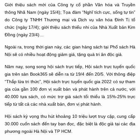
Giới thiệu sách mới của Công ty cổ phần Văn hóa và Truyền
thông Nhã Nam (ngày 15/4); Tọa đàm “Nghĩ tích cực, sống tự tin”
do Công ty TNHH Thương mại và Dịch vụ văn hóa Đinh Tị tổ
chức (ngày 17/4); giới thiệu sách thiếu nhi của Nhà Xuất bản Kim
Đồng (ngày 23/4)…
Ngoài ra, trong thời gian này, các gian hàng sách tại Phố sách Hà
Nội sẽ có nhiều hoạt động giảm giá, tặng quà tri ân độc giả.
Năm nay, song song hội sách trực tiếp, Hội sách trực tuyến quốc
gia trên sàn Book365 sẽ diễn ra từ 19/4 đến 20/5. Với thông điệp
“Thắp lửa tri thức”, Hội sách trực tuyến quốc gia 2022 có sự tham
gia của gần 100 đơn vị xuất bản và phát hành trên cả nước, với
40.000 tựa sách, có mức trợ giá sách tối thiểu là 15%-25% trực
tiếp từ tất cả các nhà xuất bản, đơn vị phát hành.
Hội sách kỳ vọng thu hút khoảng 10 triệu lượt truy cập, cung cấp
30.000 cuốn sách đến tay bạn đọc, đặc biệt là độc giả tại các địa
phương ngoài Hà Nội và TP HCM.