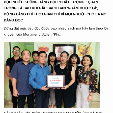
ĐỌC NHIỀU KHÔNG BẰNG ĐỌC ‘CHẤT LƯỢNG’: QUAN
TRỌNG LÀ SAU KHI GẤP SÁCH BẠN ‘NGẤM ĐƯỢC GÌ’,
ĐỪNG LÃNG PHÍ THỜI GIAN CHỈ VÌ MỌI NGƯỜI CHO LÀ NÓ
ĐÁNG ĐỌC
Đừng đặt mục tiêu đọc được bao nhiêu sách mà hãy làm theo lời
khuyên của Mortimer J. Adler: “Khi…
Công đoàn Tập đoàn Phenikaa trao tặng tiền ủng hộ hơn